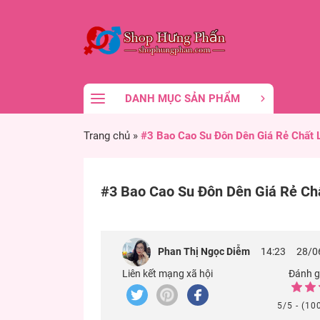
DANH MỤC SẢN PHẨM
Trang chủ
»
#3 Bao Cao Su Đôn Dên Giá Rẻ Chất 
#3 Bao Cao Su Đôn Dên Giá Rẻ Ch
Phan Thị Ngọc Diễm
14:23
28/0
Liên kết mạng xã hội
Đánh gi
5/5 - (10