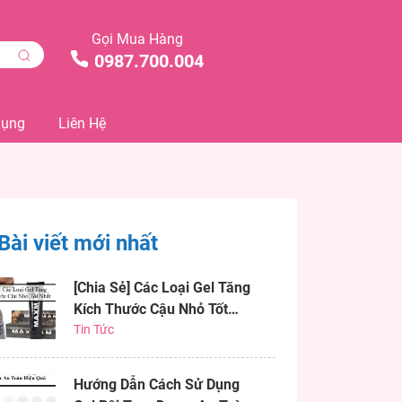
Gọi Mua Hàng
0987.700.004
Dụng
Liên Hệ
Bài viết mới nhất
[Chia Sẻ] Các Loại Gel Tăng
Kích Thước Cậu Nhỏ Tốt
Nhất
Tin Tức
Hướng Dẫn Cách Sử Dụng