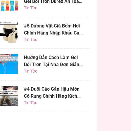
Gel Bôi Trơn Durex An Toàn
Hiệu Quả
Tin Tức
#5 Dương Vật Giả Bơm Hơi
Chính Hãng Nhập Khẩu Cao
Cấp
Tin Tức
Hướng Dẫn Cách Làm Gel
Bôi Trơn Tại Nhà Đơn Giản
Nhất
Tin Tức
#4 Đuôi Cáo Gắn Hậu Môn
Có Rung Chính Hãng Kích
Thích Mạnh
Tin Tức