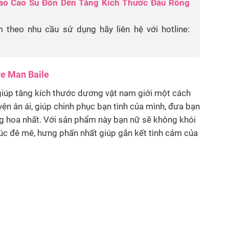
ao Cao Su Đôn Dên Tăng Kích Thước Đầu Rồng
theo nhu cầu sử dụng hãy liên hệ với hotline:
ve Man Baile
giúp tăng kích thước dương vật nam giới một cách
ện ân ái, giúp chinh phục bạn tình của mình, đưa bạn
 hoa nhất. Với sản phẩm này bạn nữ sẽ không khói
c đê mê, hưng phấn nhất giúp gắn kết tình cảm của