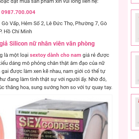
oặc đặt mua sản phẩm xin vui lòng liên hệ:
:
0987.700.004
Gò Vấp, Hẻm Số 2, Lê Đức Thọ, Phường 7, Gò
P. Hồ Chí Minh
giả Silicon nữ nhân viên văn phòng
g là một loại
sextoy dành cho nam
giá rẻ được
 kiểu dáng mô phỏng chân thật âm đạo của nữ
gai được làm xen kẽ nhau, nam giới có thể tự
ư đang làm tình thật sự với người ấy. Nhờ đó,
c thăng hoa, sung sướng hơn so với tự quay tay.