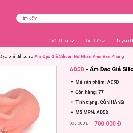
Giới Thiệu
Tin Tức
Tuyển 
ạo Giả Silicon
»
Âm Đạo Giả Silicon Nữ Nhân Viên Văn Phòng
AD5D
-
Âm Đạo Giả Sili
Mã sản phẩm: AD5D
Còn hàng: 77
Tình trạng: CÒN HÀNG
Mã MPN: AD5D
700.000 Đ
900.000 Đ