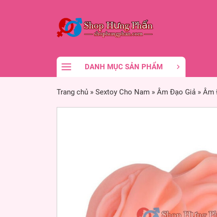
DANH MỤC SẢN PHẨM
Trang chủ
»
Sextoy Cho Nam
»
Âm Đạo Giả
»
Âm Đ