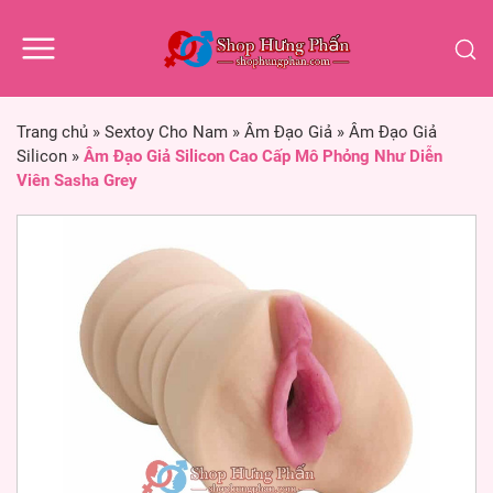
Trang chủ
»
Sextoy Cho Nam
»
Âm Đạo Giả
»
Âm Đạo Giả
Silicon
»
Âm Đạo Giả Silicon Cao Cấp Mô Phỏng Như Diễn
Viên Sasha Grey