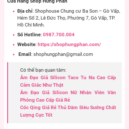
Cửa Hàng Shop Hưng Phấn
Địa chỉ
: Shophouse Chung cư Ba Son – Gò Vấp,
Hẻm Số 2, Lê Đức Thọ, Phường 7, Gò Vấp, TP.
Hồ Chí Minh.
Số Hotline
:
0987.700.004
Website
:
https://shophungphan.com/
Email
:
shophungphan@gmail.com
Có thể bạn quan tâm:
Âm Đạo Giả Silicon Taco Tu Na Cao Cấp
Cảm Giác Như Thật
Âm Đạo Giả Silicon Nữ Nhân Viên Văn
Phòng Cao Cấp Giá Rẻ
Cốc Qing Giá Rẻ Thủ Dâm Siêu Sướng Chất
Lượng Cực Tốt