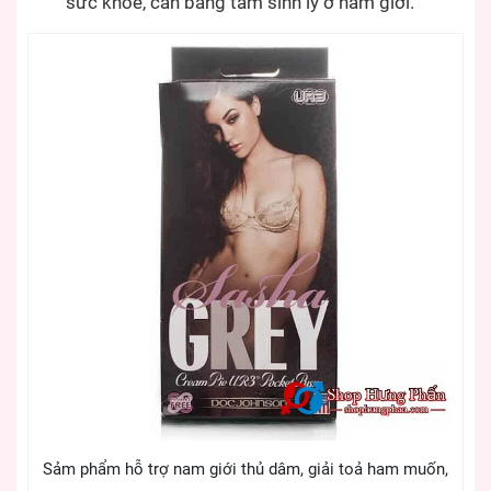
sức khoẻ, cân bằng tâm sinh lý ở nam giới.
Sảm phẩm hỗ trợ nam giới thủ dâm, giải toả ham muốn,