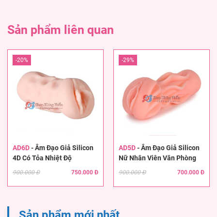
Sản phẩm liên quan
-20%
-29%
AD6D
-
Âm Đạo Giả Silicon
AD5D
-
Âm Đạo Giả Silicon
4D Có Tỏa Nhiệt Độ
Nữ Nhân Viên Văn Phòng
900.000 Đ
750.000 Đ
900.000 Đ
700.000 Đ
Sản phẩm mới nhất