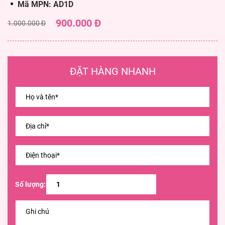
Mã MPN: AD1D
900.000 Đ
1.000.000 Đ
ĐẶT HÀNG NHANH
Số lượng: