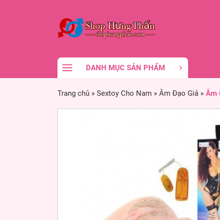
DANH MỤC SẢN PHẨM
Trang chủ
»
Sextoy Cho Nam
»
Âm Đạo Giả
»
Âm Đ