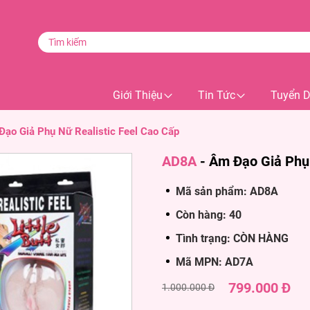
Giới Thiệu
Tin Tức
Tuyển 
ạo Giả Phụ Nữ Realistic Feel Cao Cấp
AD8A
-
Âm Đạo Giả Phụ 
Mã sản phẩm: AD8A
Còn hàng: 40
Tình trạng: CÒN HÀNG
Mã MPN: AD7A
799.000 Đ
1.000.000 Đ