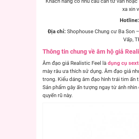
Khách hàng có nhu cầu cần tư vấn hoặc đ
xa xin v
Hotline
Địa chỉ:
Shophouse Chung cư Ba Son – 
Vấp, T
Thông tin chung về âm hộ giả Reali
Âm đạo giả Realistic Feel là
dụng cụ sex
mày râu ưa thích sử dụng. Âm đạo giả nh
trong. Kiểu dáng âm đạo hình trái tim ấ
Sản phẩm gây ấn tượng ngay từ ánh nhìn đ
quyến rũ này.