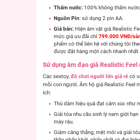
Thấm nước:
100% không thấm nước
Nguồn Pin
: sử dụng 2 pin AA.
Giá bán:
Hiện âm vật giả Realistic F
mức giá ưu đãi chỉ
799.000 VNĐ/sả
phẩm có thể liên hệ với chúng tôi th
được đặt hàng một cách nhanh nhất.
Sử dụng âm đạo giả Realistic Feel 
Các sextoy,
đồ chơi người lớn giá rẻ
có va
mỗi con người. Âm hộ giả Realistic Feel 
ích:
Thủ dâm hiệu quả đạt cảm xúc như m
Giải tỏa nhu cầu sinh lý nam giới hạn
mày râu.
Giảm căng thẳng, mệt mỏi và giải tỏa
thần phấn khởi, phấn chất và đạt hiệ