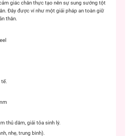
cảm giác chân thực tạo nên sự sung sướng tột
hân. Đây được ví như một giải pháp an toàn giữ
ản thân.
eel
tế.
8mm
 thủ dâm, giải tỏa sinh lý.
h, nhẹ, trung bình).