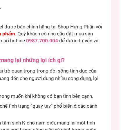
.
eel được bán chính hãng tại Shop Hưng Phấn với
n phẩm
. Quý khách có nhu cầu đặt mua sản
eo số hotline
0987.700.004
để được tư vấn và
mang lại những lợi ích gì?
i trò quan trọng trong đời sống tình dục của
mang đến cho người dùng nhiều công dụng, lợi
ong muốn khi không có bạn tình bên cạnh.
 chế tình trạng “quay tay” phổ biến ở các cánh
 tâm sinh lý cho nam giới, mang lại một tinh
u quả hơn trong công việc và chất lượng cuộc