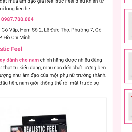
ặt mua âm đạo giả Realistic Feel điều khiển từ
ui lòng liên hệ:
:
0987.700.004
Gò Vấp, Hẻm Số 2, Lê Đức Thọ, Phường 7, Gò
P. Hồ Chí Minh
stic Feel
toy dành cho nam
chính hãng được nhiều đấng
ư thật từ kiểu dáng, màu sắc đến chất lượng bên
n tượng như âm đạo của một phụ nữ trưởng thành.
ầu tiên, nam giới không thể rời mắt trước sự