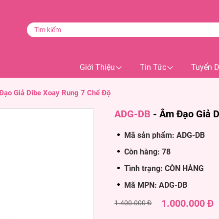
Giới Thiệu
Tin Tức
Tuyển 
Đạo Giả Dibe Xoay Rung 7 Chế Độ
ADG-DB
-
Âm Đạo Giả D
Mã sản phẩm: ADG-DB
Còn hàng: 78
Tình trạng: CÒN HÀNG
Mã MPN: ADG-DB
1.000.000 Đ
1.400.000 Đ