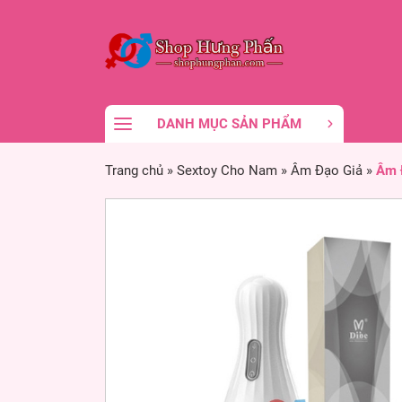
DANH MỤC SẢN PHẨM
Trang chủ
»
Sextoy Cho Nam
»
Âm Đạo Giả
»
Âm 