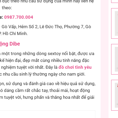
h dục theo nhu cầu sử dụng của mình hãy liên hệ
theo:
e:
0987.700.004
Gò Vấp, Hẻm Số 2, Lê Đức Thọ, Phường 7, Gò
. Hồ Chí Minh.
động Dibe
à một trong những dòng sextoy nổi bật, được ưa
kế hiện đại, đẹp mắt cùng nhiều tính năng đặc
nghiệm tuyệt vời nhất. Đây là
đồ chơi tình yêu
c nhu cầu sinh lý thường ngày cho nam giới.
n, sử dụng và đánh giá cao về hiệu quả sử dụng,
có dáng cầm rất chắc tay, thoải mái, hoạt động
 tuyệt vời, hưng phấn và thăng hoa nhất để giải