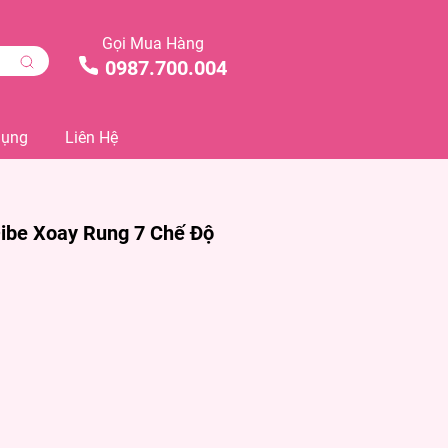
Gọi Mua Hàng
0987.700.004
Dụng
Liên Hệ
ibe Xoay Rung 7 Chế Độ