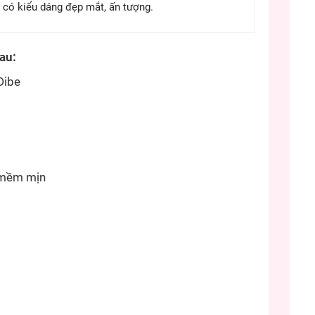
 có kiểu dáng đẹp mắt, ấn tượng.
sau:
Dibe
n mềm mịn