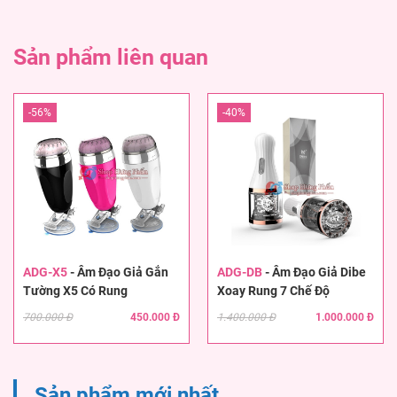
Sản phẩm liên quan
-56%
-40%
ADG-X5
-
Âm Đạo Giả Gắn
ADG-DB
-
Âm Đạo Giả Dibe
Tường X5 Có Rung
Xoay Rung 7 Chế Độ
700.000 Đ
450.000 Đ
1.400.000 Đ
1.000.000 Đ
Sản phẩm mới nhất