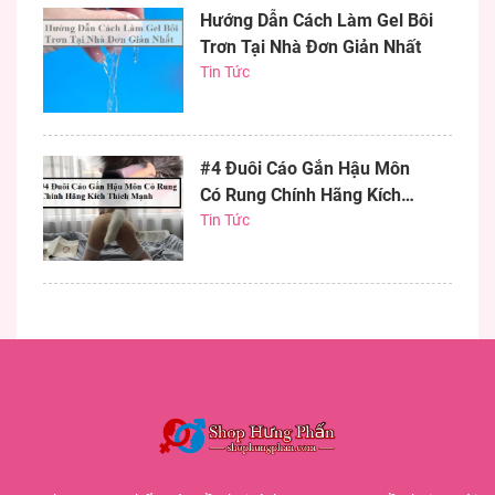
Hướng Dẫn Cách Làm Gel Bôi
Trơn Tại Nhà Đơn Giản Nhất
Tin Tức
#4 Đuôi Cáo Gắn Hậu Môn
Có Rung Chính Hãng Kích
Thích Mạnh
Tin Tức