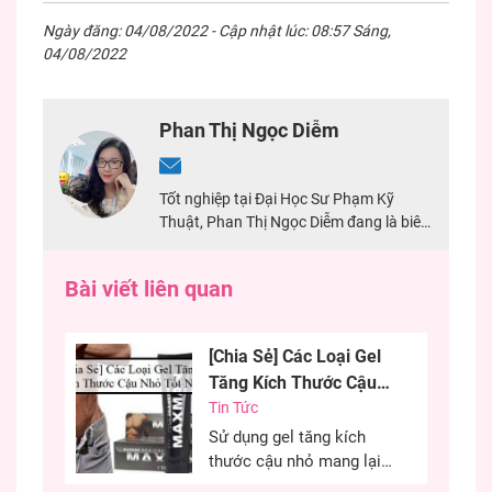
Ngày đăng: 04/08/2022 - Cập nhật lúc: 08:57 Sáng,
04/08/2022
Phan Thị Ngọc Diễm
Tốt nghiệp tại Đại Học Sư Phạm Kỹ
Thuật, Phan Thị Ngọc Diễm đang là biên
tập viên tại Shop Hưng Phấn, có nhiều
năm kinh nghiệm làm biên tập về
Bài viết liên quan
sextoy. Đảm bảo nội dung chính xác, an
toàn cho mọi người.
[Chia Sẻ] Các Loại Gel
Tăng Kích Thước Cậu
Nhỏ Tốt Nhất
Tin Tức
Sử dụng gel tăng kích
thước cậu nhỏ mang lại
hiệu quả cao, cải thiện