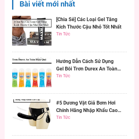
Bài viết mới nhất
bơm...
[Chia Sẻ] Các Loại Gel Tăng
Kích Thước Cậu Nhỏ Tốt Nhất
Tin Tức
Hướng Dẫn Cách Sử Dụng
Gel Bôi Trơn Durex An Toàn
Hiệu Quả
Tin Tức
#5 Dương Vật Giả Bơm Hơi
Chính Hãng Nhập Khẩu Cao
Cấp
Tin Tức