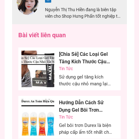
Nguyễn Thị Thu Hiền đang là biên tập
viên cho Shop Hưng Phấn tốt nghiệp tại
Đại Học Mở TPHCM. Với 2 năm kinh
nghiệm chuyên viết về sản phẩm sextoy,
Bài viết liên quan
đảm bảo nội dung chính xác nhất cho
khách hàng.
[Chia Sẻ] Các Loại Gel
Tăng Kích Thước Cậu
Nhỏ Tốt Nhất
Tin Tức
Sử dụng gel tăng kích
thước cậu nhỏ mang lại
hiệu quả cao, cải thiện
kích thước cậu nhỏ mang
Hướng Dẫn Cách Sử
đến sự tự tin cho các
Dụng Gel Bôi Trơn
chàng trai. Đây là phương
Durex An Toàn Hiệu
Tin Tức
pháp được nhiều anh em
lựa chọn nhằm cải thiện
Quả
Gel bôi trơn Durex là biện
kích thước cùng khả năng
pháp cấp ẩm tốt nhất cho
sinh lý của...
“cô bé” trong quan hệ tình