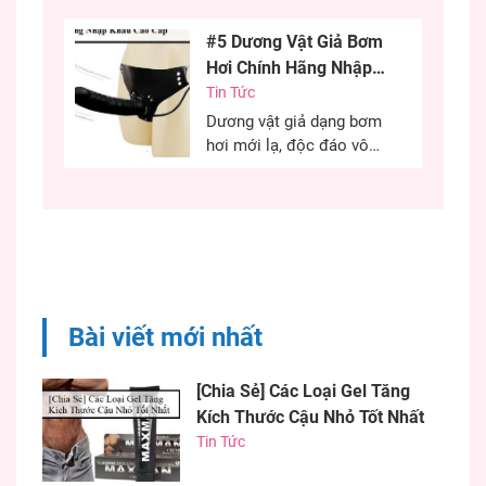
dục. Đây là phương pháp
#5 Dương Vật Giả Bơm
cứu cánh cho những chị
Hơi Chính Hãng Nhập
em khô âm đạo có thể sử
Khẩu Cao Cấp
Tin Tức
dụng hiệu quả. Việc sử
dụng gel bôi trơn đúng
Dương vật giả dạng bơm
cách quyết định đến...
hơi mới lạ, độc đáo vô
cùng kích thích, chiều
chuộng các chị em phụ
nữ có những phút giây ân
ái hiệu quả. Nếu bạn đang
khó khăn trong việc tìm
một dương vật có kích
thước như ý thì chim giả
Bài viết mới nhất
bơm...
[Chia Sẻ] Các Loại Gel Tăng
Kích Thước Cậu Nhỏ Tốt Nhất
Tin Tức