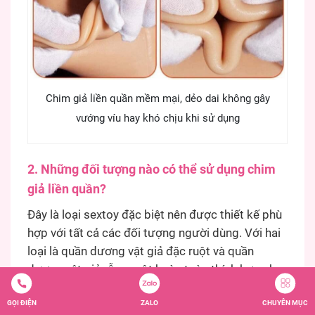
Chim giả liền quần mềm mại, dẻo dai không gây
vướng víu hay khó chịu khi sử dụng
2. Những đối tượng nào có thể sử dụng chim
giả liền quần?
Đây là loại sextoy đặc biệt nên được thiết kế phù
hợp với tất cả các đối tượng người dùng. Với hai
loại là quần dương vật giả đặc ruột và quần
dương vật giả rỗng ruột hoàn toàn thích hợp cho
cả nam và nữ. Nam giới sử dụng như một dụng
GỌI ĐIỆN
ZALO
CHUYÊN MỤC
cụ hỗ trợ tăng kích thước dương vật, chống xuất