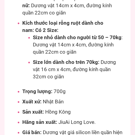
nữ:
Dương vật 14cm x 4cm, đường kính
quần 22cm co giãn
Kích thước loại rỗng ruột dành cho
nam:
Có 2 Size:
Size nhỏ dành cho người từ 50 – 70kg
:
Dương vật 14cm x 4cm, đường kính
quần 22cm co giãn
Size lớn dành cho trên 70kg:
Dương
vật 16 cm x 4cm, đường kính quần
32cm co giãn
Trọng lượng:
700g
Xuất xứ:
Nhật Bản
Sản xuất:
Hồng Kông
Hãng sản xuất:
JiuAi Long Love.
Giá bán:
Dương vật giả silicon liền quần hiện