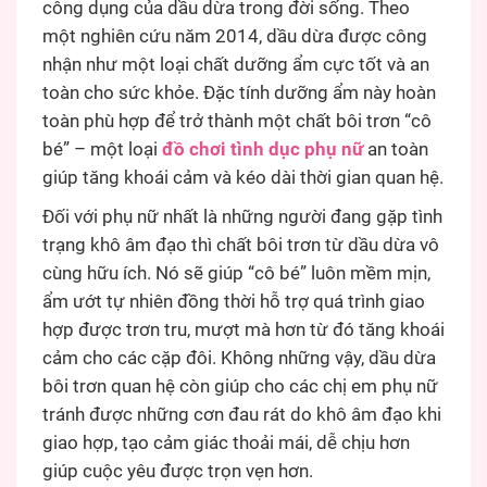
công dụng của dầu dừa trong đời sống. Theo
một nghiên cứu năm 2014, dầu dừa được công
nhận như một loại chất dưỡng ẩm cực tốt và an
toàn cho sức khỏe. Đặc tính dưỡng ẩm này hoàn
toàn phù hợp để trở thành một chất bôi trơn “cô
bé” – một loại
đồ chơi tình dục phụ nữ
an toàn
giúp tăng khoái cảm và kéo dài thời gian quan hệ.
Đối với phụ nữ nhất là những người đang gặp tình
trạng khô âm đạo thì chất bôi trơn từ dầu dừa vô
cùng hữu ích. Nó sẽ giúp “cô bé” luôn mềm mịn,
ẩm ướt tự nhiên đồng thời hỗ trợ quá trình giao
hợp được trơn tru, mượt mà hơn từ đó tăng khoái
cảm cho các cặp đôi. Không những vậy, dầu dừa
bôi trơn quan hệ còn giúp cho các chị em phụ nữ
tránh được những cơn đau rát do khô âm đạo khi
giao hợp, tạo cảm giác thoải mái, dễ chịu hơn
giúp cuộc yêu được trọn vẹn hơn.