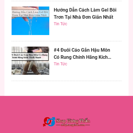
Hướng Dẫn Cách Làm Gel Bôi
Trơn Tại Nhà Đơn Giản Nhất
Tin Tức
#4 Đuôi Cáo Gắn Hậu Môn
Có Rung Chính Hãng Kích
Thích Mạnh
Tin Tức