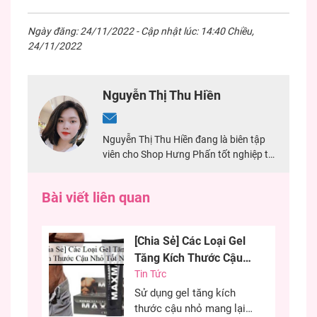
Ngày đăng: 24/11/2022 - Cập nhật lúc: 14:40 Chiều,
24/11/2022
Nguyễn Thị Thu Hiền
Nguyễn Thị Thu Hiền đang là biên tập
viên cho Shop Hưng Phấn tốt nghiệp tại
Đại Học Mở TPHCM. Với 2 năm kinh
nghiệm chuyên viết về sản phẩm sextoy,
Bài viết liên quan
đảm bảo nội dung chính xác nhất cho
khách hàng.
[Chia Sẻ] Các Loại Gel
Tăng Kích Thước Cậu
Nhỏ Tốt Nhất
Tin Tức
Sử dụng gel tăng kích
thước cậu nhỏ mang lại