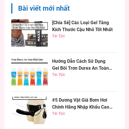
thước như ý thì chim giả
Bài viết mới nhất
bơm...
[Chia Sẻ] Các Loại Gel Tăng
Kích Thước Cậu Nhỏ Tốt Nhất
Tin Tức
Hướng Dẫn Cách Sử Dụng
Gel Bôi Trơn Durex An Toàn
Hiệu Quả
Tin Tức
#5 Dương Vật Giả Bơm Hơi
Chính Hãng Nhập Khẩu Cao
Cấp
Tin Tức