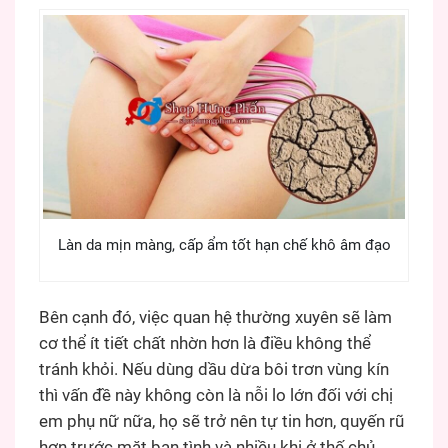
Làn da mịn màng, cấp ẩm tốt hạn chế khô âm đạo
Bên cạnh đó, việc quan hệ thường xuyên sẽ làm
cơ thể ít tiết chất nhờn hơn là điều không thể
tránh khỏi. Nếu dùng dầu dừa bôi trơn vùng kín
thì vấn đề này không còn là nỗi lo lớn đối với chị
em phụ nữ nữa, họ sẽ trở nên tự tin hơn, quyến rũ
hơn trước mặt bạn tình và nhiều khi ở thế chủ