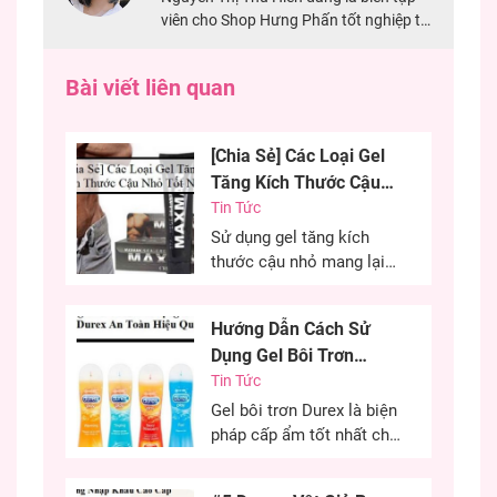
viên cho Shop Hưng Phấn tốt nghiệp tại
Đại Học Mở TPHCM. Với 2 năm kinh
nghiệm chuyên viết về sản phẩm sextoy,
Bài viết liên quan
đảm bảo nội dung chính xác nhất cho
khách hàng.
[Chia Sẻ] Các Loại Gel
Tăng Kích Thước Cậu
Nhỏ Tốt Nhất
Tin Tức
Sử dụng gel tăng kích
thước cậu nhỏ mang lại
hiệu quả cao, cải thiện
kích thước cậu nhỏ mang
Hướng Dẫn Cách Sử
đến sự tự tin cho các
Dụng Gel Bôi Trơn
chàng trai. Đây là phương
Durex An Toàn Hiệu
Tin Tức
pháp được nhiều anh em
lựa chọn nhằm cải thiện
Quả
Gel bôi trơn Durex là biện
kích thước cùng khả năng
pháp cấp ẩm tốt nhất cho
sinh lý của...
“cô bé” trong quan hệ tình
dục. Đây là phương pháp