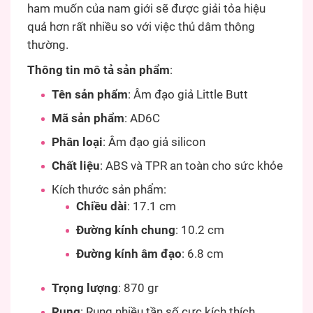
ham muốn của nam giới sẽ được giải tỏa hiệu
quả hơn rất nhiều so với việc thủ dâm thông
thường.
Thông tin mô tả sản phẩm
:
Tên sản phẩm
: Âm đạo giả Little Butt
Mã sản phẩm
: AD6C
Phân loại
: Âm đạo giả silicon
Chất liệu
: ABS và TPR an toàn cho sức khỏe
Kích thước sản phẩm:
Chiều dài
: 17.1 cm
Đường kính chung
: 10.2 cm
Đường kính âm đạo
: 6.8 cm
Trọng lượng
: 870 gr
Rung
: Rung nhiều tần số cực kích thích