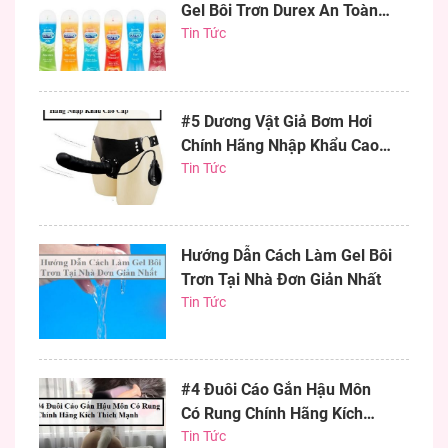
Gel Bôi Trơn Durex An Toàn
Hiệu Quả
Tin Tức
#5 Dương Vật Giả Bơm Hơi
Chính Hãng Nhập Khẩu Cao
Cấp
Tin Tức
Hướng Dẫn Cách Làm Gel Bôi
Trơn Tại Nhà Đơn Giản Nhất
Tin Tức
#4 Đuôi Cáo Gắn Hậu Môn
Có Rung Chính Hãng Kích
Thích Mạnh
Tin Tức