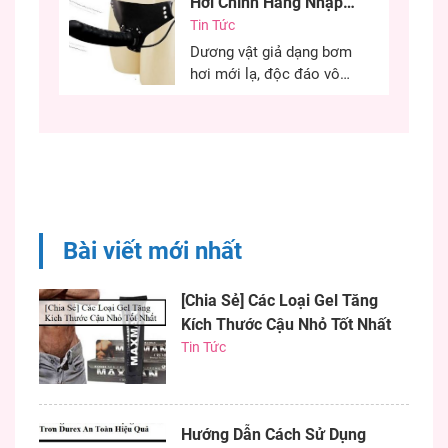
Hơi Chính Hãng Nhập
em khô âm đạo có thể sử
Khẩu Cao Cấp
Tin Tức
dụng hiệu quả. Việc sử
dụng gel bôi trơn đúng
Dương vật giả dạng bơm
cách quyết định đến...
hơi mới lạ, độc đáo vô
cùng kích thích, chiều
chuộng các chị em phụ
nữ có những phút giây ân
ái hiệu quả. Nếu bạn đang
khó khăn trong việc tìm
một dương vật có kích
thước như ý thì chim giả
Bài viết mới nhất
bơm...
[Chia Sẻ] Các Loại Gel Tăng
Kích Thước Cậu Nhỏ Tốt Nhất
Tin Tức
Hướng Dẫn Cách Sử Dụng