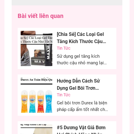
Trường Đại Học Khoa Học Xã Hội Và
Nhân Văn TPHCM. Nga có 4 năm kinh
Bài viết liên quan
nghiệm về biên tập viên content, đặc
biệt có 2 năm từng lên ý tưởng nội dung
cho đồ chơi người lớn.
[Chia Sẻ] Các Loại Gel
Tăng Kích Thước Cậu
Nhỏ Tốt Nhất
Tin Tức
Sử dụng gel tăng kích
thước cậu nhỏ mang lại
hiệu quả cao, cải thiện
kích thước cậu nhỏ mang
Hướng Dẫn Cách Sử
đến sự tự tin cho các
Dụng Gel Bôi Trơn
chàng trai. Đây là phương
Durex An Toàn Hiệu
Tin Tức
pháp được nhiều anh em
lựa chọn nhằm cải thiện
Quả
Gel bôi trơn Durex là biện
kích thước cùng khả năng
pháp cấp ẩm tốt nhất cho
sinh lý của...
“cô bé” trong quan hệ tình
dục. Đây là phương pháp
#5 Dương Vật Giả Bơm
cứu cánh cho những chị