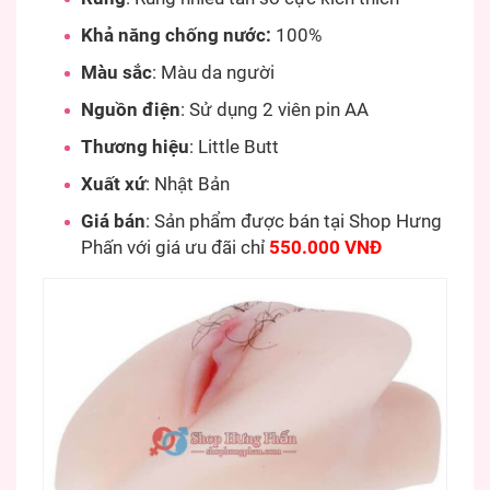
Khả năng chống nước:
100%
Màu sắc
: Màu da người
Nguồn điện
: Sử dụng 2 viên pin AA
Thương hiệu
: Little Butt
Xuất xứ
: Nhật Bản
Giá bán
: Sản phẩm được bán tại Shop Hưng
Phấn với giá ưu đãi chỉ
550.000 VNĐ