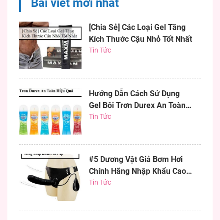
Bài viết mới nhất
bơm...
[Chia Sẻ] Các Loại Gel Tăng
Kích Thước Cậu Nhỏ Tốt Nhất
Tin Tức
Hướng Dẫn Cách Sử Dụng
Gel Bôi Trơn Durex An Toàn
Hiệu Quả
Tin Tức
#5 Dương Vật Giả Bơm Hơi
Chính Hãng Nhập Khẩu Cao
Cấp
Tin Tức