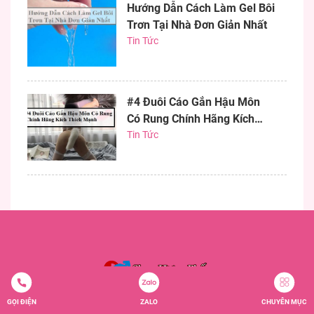
Hướng Dẫn Cách Làm Gel Bôi
Trơn Tại Nhà Đơn Giản Nhất
Tin Tức
#4 Đuôi Cáo Gắn Hậu Môn
Có Rung Chính Hãng Kích
Thích Mạnh
Tin Tức
GỌI ĐIỆN
ZALO
CHUYÊN MỤC
Shop Hưng Phấn Bán Đồ Chơi Tình Dục, Sextoys, Đồ Chơi Người