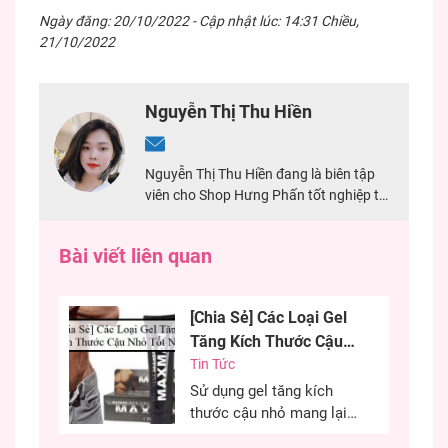
Ngày đăng: 20/10/2022 - Cập nhật lúc: 14:31 Chiều,
21/10/2022
Nguyễn Thị Thu Hiền
Nguyễn Thị Thu Hiền đang là biên tập
viên cho Shop Hưng Phấn tốt nghiệp tại
Đại Học Mở TPHCM. Với 2 năm kinh
nghiệm chuyên viết về sản phẩm sextoy,
Bài viết liên quan
đảm bảo nội dung chính xác nhất cho
khách hàng.
[Chia Sẻ] Các Loại Gel
Tăng Kích Thước Cậu
Nhỏ Tốt Nhất
Tin Tức
Sử dụng gel tăng kích
thước cậu nhỏ mang lại
hiệu quả cao, cải thiện