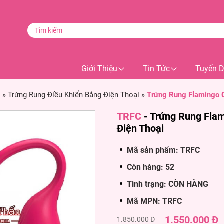
Giới Thiệu
Tin Tức
Tuyển 
u
»
Trứng Rung Điều Khiển Bằng Điện Thoại
»
Trứng Rung Flamingo 
TRFC
-
Trứng Rung Fla
Điện Thoại
Mã sản phẩm: TRFC
Còn hàng: 52
Tình trạng: CÒN HÀNG
Mã MPN: TRFC
1.550.000 Đ
1.850.000 Đ