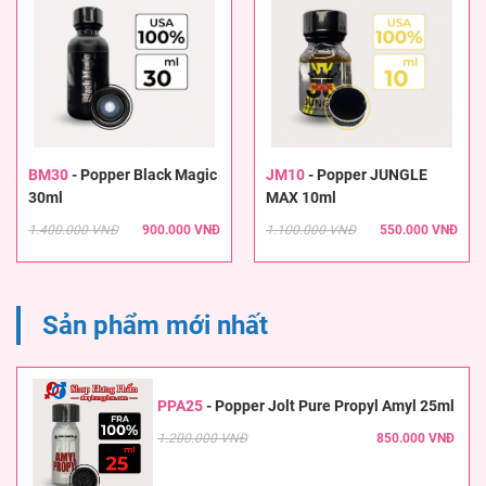
BM30
-
Popper Black Magic
JM10
-
Popper JUNGLE
30ml
MAX 10ml
1.400.000 VNĐ
900.000 VNĐ
1.100.000 VNĐ
550.000 VNĐ
Sản phẩm mới nhất
PPA25
-
Popper Jolt Pure Propyl Amyl 25ml
1.200.000 VNĐ
850.000 VNĐ