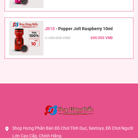
JR10
-
Popper Jolt Raspberry 10ml
1.100.000 VNĐ
600.000 VNĐ
Shop Hưng Phấn Bán Đồ Chơi Tình Dục, Sextoys, Đồ Chơi Người
Lớn Cao Cấp, Chính Hãng.