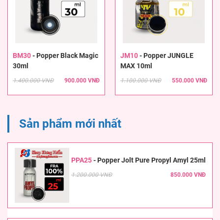
BM30
-
Popper Black Magic
JM10
-
Popper JUNGLE
30ml
MAX 10ml
1.400.000 VNĐ
900.000 VNĐ
1.100.000 VNĐ
550.000 VNĐ
Sản phẩm mới nhất
PPA25
-
Popper Jolt Pure Propyl Amyl 25ml
1.200.000 VNĐ
850.000 VNĐ