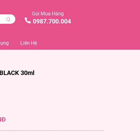
Gọi Mua Hàng
0987.700.004
Dụng
Liên Hệ
 BLACK 30ml
NĐ