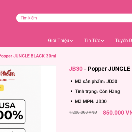
Giới Thiệu
Tin Tức
Tuyển 
Popper JUNGLE BLACK 30ml
JB30
-
Popper JUNGLE
Mã sản phẩm: JB30
Tình trạng: Còn Hàng
Mã MPN: JB30
850.000 V
1.200.000 VNĐ