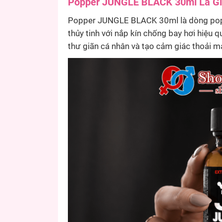
Popper JUNGLE BLACK 30ml Là Gì
Popper JUNGLE BLACK 30ml là dòng popp
thủy tinh với nắp kín chống bay hơi hiệ
thư giãn cá nhân và tạo cảm giác thoải m