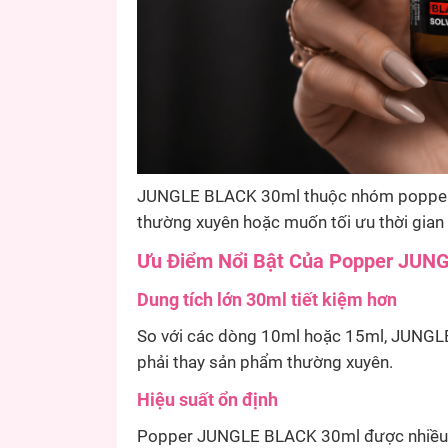
JUNGLE BLACK 30ml thuộc nhóm poppers
thường xuyên hoặc muốn tối ưu thời gian
Ưu Điểm Nổi Bật Của Popper JUN
Dung tích lớn 30ml tiết kiệm hơn
So với các dòng 10ml hoặc 15ml, JUNGLE
phải thay sản phẩm thường xuyên.
Hiệu suất ổn định
Popper JUNGLE BLACK 30ml được nhiều ng