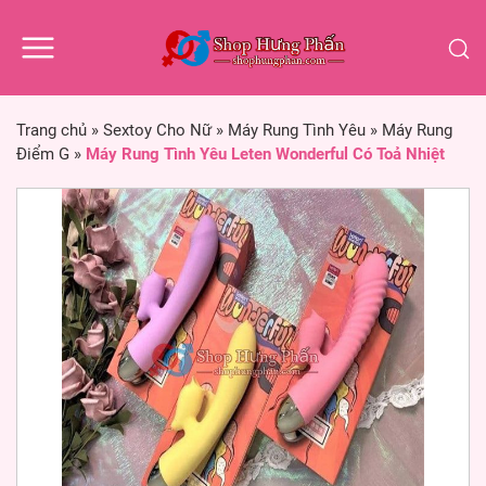
Trang chủ
»
Sextoy Cho Nữ
»
Máy Rung Tình Yêu
»
Máy Rung
Điểm G
»
Máy Rung Tình Yêu Leten Wonderful Có Toả Nhiệt