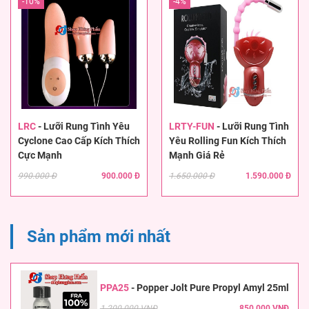
-10%
-4%
LRC
-
Lưỡi Rung Tình Yêu
LRTY-FUN
-
Lưỡi Rung Tình
Cyclone Cao Cấp Kích Thích
Yêu Rolling Fun Kích Thích
Cực Mạnh
Mạnh Giá Rẻ
990.000 Đ
900.000 Đ
1.650.000 Đ
1.590.000 Đ
Sản phẩm mới nhất
PPA25
-
Popper Jolt Pure Propyl Amyl 25ml
1.200.000 VNĐ
850.000 VNĐ