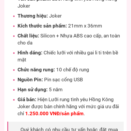
Joker
Thương hiệu:
Joker
Kích thước sản phẩm:
21mm x 36mm
Chất liệu:
Silicon + Nhựa ABS cao cấp, an toàn
cho da
Hình dáng:
Chiếc lưỡi với nhiều gai li ti trên bề
mặt
Chức năng rung:
10 chế độ rung
Nguồn Pin:
Pin sạc cổng USB
Hạn sử dụng:
5 năm
Giá bán:
Hiện Lưỡi rung tình yêu Hồng Kông
Joker được bán chính hãng với mức giá ưu đãi
chỉ
1.250.000 VNĐ/sản phẩm
.
Quý khách có nhu cầu tư vấn hoặc đặt mua