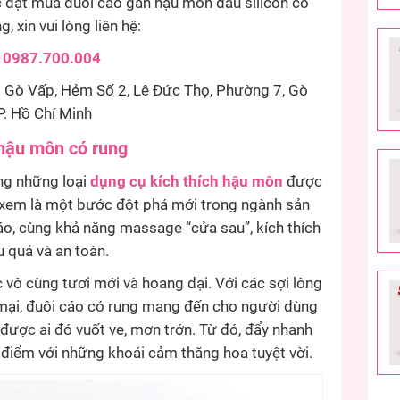
 đặt mua đuôi cáo gắn hậu môn đầu silicon có
, xin vui lòng liên hệ:
:
0987.700.004
 Gò Vấp, Hẻm Số 2, Lê Đức Thọ, Phường 7, Gò
P. Hồ Chí Minh
 hậu môn có rung
ng những loại
dụng cụ kích thích hậu môn
được
 xem là một bước đột phá mới trong ngành sản
đáo, cùng khả năng massage “cửa sau”, kích thích
u quả và an toàn.
vô cùng tươi mới và hoang dại. Với các sợi lông
 mại, đuôi cáo có rung mang đến cho người dùng
được ai đó vuốt ve, mơn trớn. Từ đó, đẩy nhanh
 điểm với những khoái cảm thăng hoa tuyệt vời.