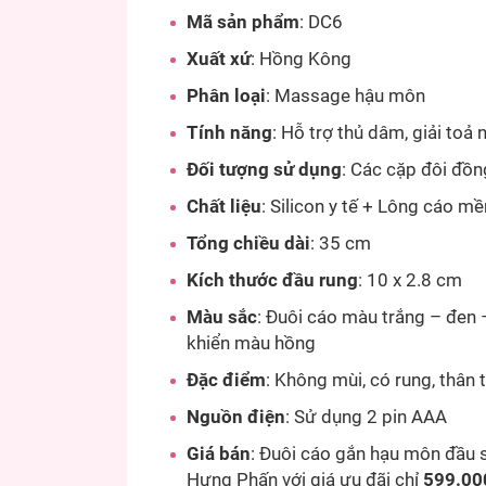
Mã sản phẩm
: DC6
Xuất xứ
: Hồng Kông
Phân loại
: Massage hậu môn
Tính năng
: Hỗ trợ thủ dâm, giải toả
Đối tượng sử dụng
: Các cặp đôi đồn
Chất liệu
: Silicon y tế + Lông cáo m
Tổng chiều dài
: 35 cm
Kích thước đầu rung
: 10 x 2.8 cm
Màu sắc
: Đuôi cáo màu trắng – đen
khiển màu hồng
Đặc điểm
: Không mùi, có rung, thân 
Nguồn điện
: Sử dụng 2 pin AAA
Giá bán
: Đuôi cáo gắn hạu môn đầu 
Hưng Phấn với giá ưu đãi chỉ
599.000