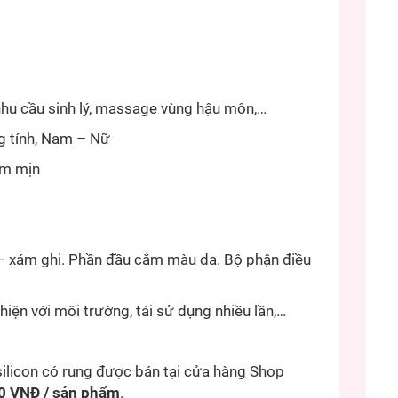
 nhu cầu sinh lý, massage vùng hậu môn,…
g tính, Nam – Nữ
ềm mịn
 – xám ghi. Phần đầu cắm màu da. Bộ phận điều
thiện với môi trường, tái sử dụng nhiều lần,…
silicon có rung được bán tại cửa hàng Shop
 VNĐ / sản phẩm
.