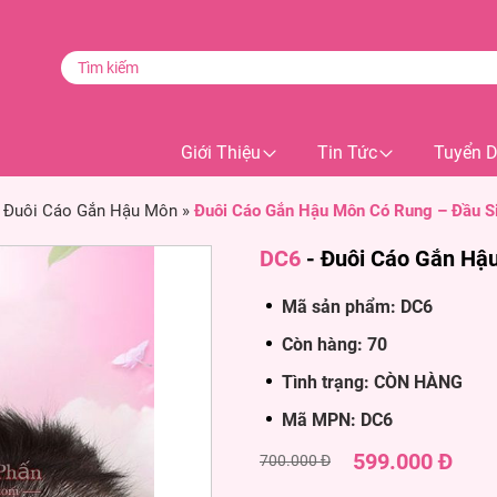
Giới Thiệu
Tin Tức
Tuyển 
»
Đuôi Cáo Gắn Hậu Môn
»
Đuôi Cáo Gắn Hậu Môn Có Rung – Đầu Si
DC6
-
Đuôi Cáo Gắn Hậu
Mã sản phẩm: DC6
Còn hàng: 70
Tình trạng: CÒN HÀNG
Mã MPN: DC6
599.000 Đ
700.000 Đ