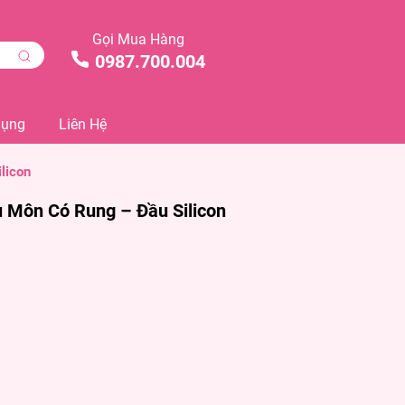
Gọi Mua Hàng
0987.700.004
Dụng
Liên Hệ
licon
 Môn Có Rung – Đầu Silicon