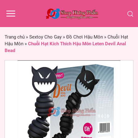
Trang chủ
»
Sextoy Cho Gay
»
Đồ Chơi Hậu Môn
»
Chuỗi Hạt
Hậu Môn
»
Chuỗi Hạt Kích Thích Hậu Môn Leten Devil Anal
Bead