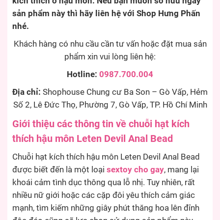
kích thích ở hậu môn. Nếu bạn muốn sở hữu ngay
sản phẩm này thì hãy liên hệ với Shop Hưng Phấn
nhé.
Khách hàng có nhu cầu cần tư vấn hoặc đặt mua sản
phẩm xin vui lòng liên hệ:
Hotline:
0987.700.004
Địa chỉ:
Shophouse Chung cư Ba Son – Gò Vấp, Hẻm
Số 2, Lê Đức Thọ, Phường 7, Gò Vấp, TP. Hồ Chí Minh
Giới thiệu các thông tin về chuỗi hạt kích
thích hậu môn Leten Devil Anal Bead
Chuỗi hạt kích thích hậu môn Leten Devil Anal Bead
được biết đến là một loại
sextoy cho gay
, mang lại
khoái cảm tình dục thông qua lỗ nhị. Tuy nhiên, rất
nhiều nữ giới hoặc các cặp đôi yêu thích cảm giác
mạnh, tìm kiếm những giây phút thăng hoa lên đỉnh