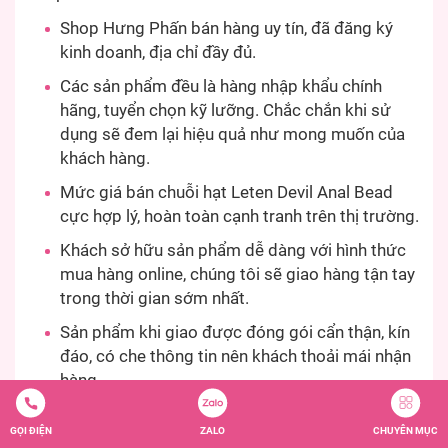
Shop Hưng Phấn bán hàng uy tín, đã đăng ký
kinh doanh, địa chỉ đầy đủ.
Các sản phẩm đều là hàng nhập khẩu chính
hãng, tuyển chọn kỹ lưỡng. Chắc chắn khi sử
dụng sẽ đem lại hiệu quả như mong muốn của
khách hàng.
Mức giá bán chuỗi hạt Leten Devil Anal Bead
cực hợp lý, hoàn toàn cạnh tranh trên thị trường.
Khách sở hữu sản phẩm dễ dàng với hình thức
mua hàng online, chúng tôi sẽ giao hàng tận tay
trong thời gian sớm nhất.
Sản phẩm khi giao được đóng gói cẩn thận, kín
đáo, có che thông tin nên khách thoải mái nhận
hàng.
Nếu sản phẩm bị lỗi kỹ thuật thì chúng tôi sẽ hỗ
GỌI ĐIỆN
ZALO
CHUYÊN MỤC
trợ đổi trả nhanh chóng.