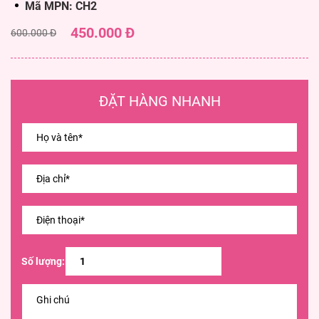
Mã MPN: CH2
450.000 Đ
600.000 Đ
ĐẶT HÀNG NHANH
Số lượng: