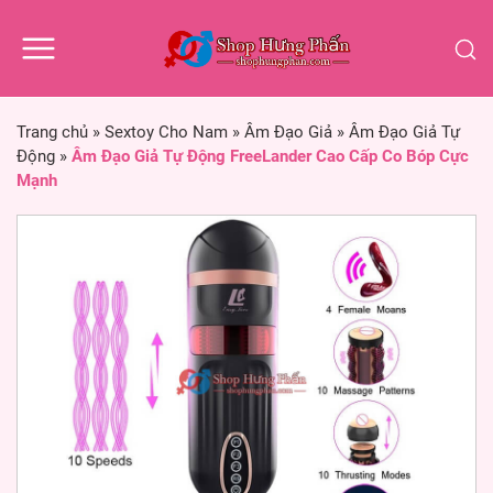
Trang chủ
»
Sextoy Cho Nam
»
Âm Đạo Giả
»
Âm Đạo Giả Tự
Động
»
Âm Đạo Giả Tự Động FreeLander Cao Cấp Co Bóp Cực
Mạnh