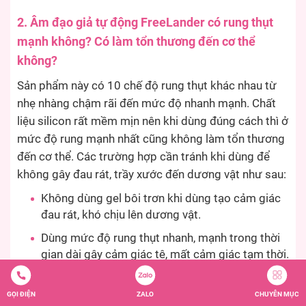
2. Âm đạo giả tự động FreeLander có rung thụt
mạnh không? Có làm tổn thương đến cơ thể
không?
Sản phẩm này có 10 chế độ rung thụt khác nhau từ
nhẹ nhàng chậm rãi đến mức độ nhanh mạnh. Chất
liệu silicon rất mềm mịn nên khi dùng đúng cách thì ở
mức độ rung mạnh nhất cũng không làm tổn thương
đến cơ thể. Các trường hợp cần tránh khi dùng để
không gây đau rát, trầy xước đến dương vật như sau:
Không dùng gel bôi trơn khi dùng tạo cảm giác
đau rát, khó chịu lên dương vật.
Dùng mức độ rung thụt nhanh, mạnh trong thời
gian dài gây cảm giác tê, mất cảm giác tạm thời.
Không dùng gel và dùng sản phẩm ở cường độ
mạnh khiến các gai silicon ma sát quá nhiều gây
GỌI ĐIỆN
ZALO
CHUYÊN MỤC