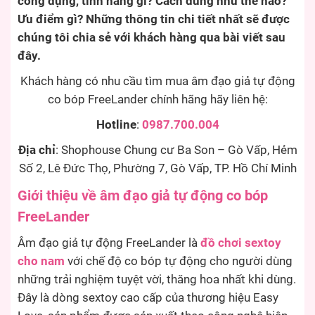
công dụng, tính năng gì? Cách dùng như thế nào?
Ưu điểm gì? Những thông tin chi tiết nhất sẽ được
chúng tôi chia sẻ với khách hàng qua bài viết sau
đây.
Khách hàng có nhu cầu tìm mua âm đạo giả tự động
co bóp FreeLander chính hãng hãy liên hệ:
Hotline
:
0987.700.004
Địa chỉ
: Shophouse Chung cư Ba Son – Gò Vấp, Hẻm
Số 2, Lê Đức Thọ, Phường 7, Gò Vấp, TP. Hồ Chí Minh
Giới thiệu về âm đạo giả tự động co bóp
FreeLander
Âm đạo giả tự động FreeLander là
đồ chơi sextoy
cho nam
với chế độ co bóp tự động cho người dùng
những trải nghiệm tuyệt vời, thăng hoa nhất khi dùng.
Đây là dòng sextoy cao cấp của thương hiệu Easy