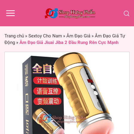
Trang chủ
»
Sextoy Cho Nam
»
Âm Đạo Giả
»
Âm Đạo Giả Tự
Động
»
Âm Đạo Giả Jiuai Jiba 2 Đầu Rung Rên Cực Mạnh