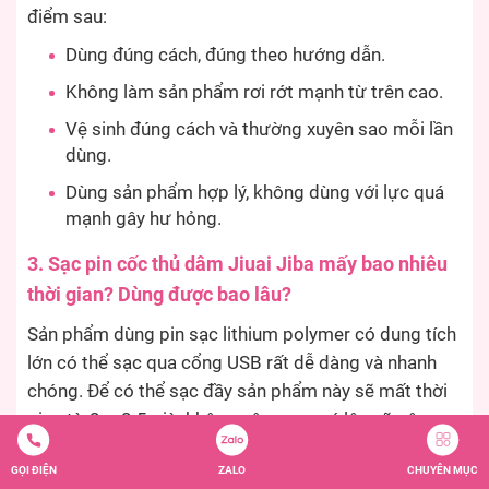
điểm sau:
Dùng đúng cách, đúng theo hướng dẫn.
Không làm sản phẩm rơi rớt mạnh từ trên cao.
Vệ sinh đúng cách và thường xuyên sao mỗi lần
dùng.
Dùng sản phẩm hợp lý, không dùng với lực quá
mạnh gây hư hỏng.
3. Sạc pin cốc thủ dâm Jiuai Jiba mấy bao nhiêu
thời gian? Dùng được bao lâu?
Sản phẩm dùng pin sạc lithium polymer có dung tích
lớn có thể sạc qua cổng USB rất dễ dàng và nhanh
chóng. Để có thể sạc đầy sản phẩm này sẽ mất thời
gian từ 2 – 2.5 giờ, không nên sạc quá lâu sẽ gây
chai pin. Thời gian sử dụng liên tục là trong vòng 1 –
GỌI ĐIỆN
ZALO
CHUYÊN MỤC
2 giờ. Nếu bạn dùng nhiều tính năng, chế độ rung