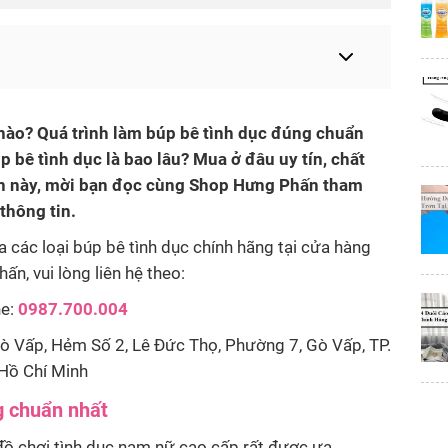
 nào? Quá trình làm búp bê tình dục đúng chuẩn
p bê tình dục là bao lâu? Mua ở đâu uy tín, chất
in này, mời bạn đọc cùng Shop Hưng Phấn tham
thông tin.
 các loại búp bê tình dục chính hãng tại cửa hàng
n, vui lòng liên hệ theo:
ne:
0987.700.004
ò Vấp, Hẻm Số 2, Lê Đức Thọ, Phường 7, Gò Vấp, TP.
Hồ Chí Minh
g chuẩn nhất
 đồ chơi tình dục nam nữ cao cấp rất được ưa