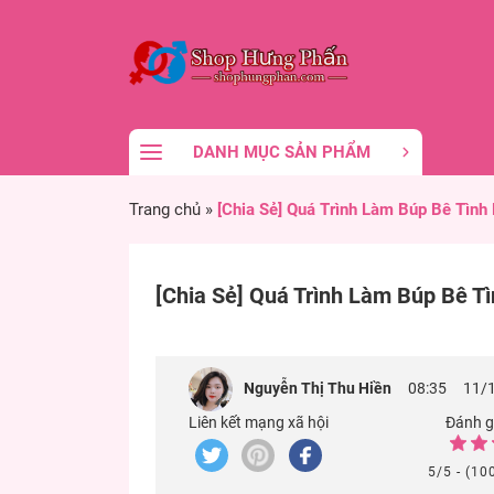
DANH MỤC SẢN PHẨM
Trang chủ
»
[Chia Sẻ] Quá Trình Làm Búp Bê Tìn
[Chia Sẻ] Quá Trình Làm Búp Bê T
Nguyễn Thị Thu Hiền
08:35
11/
Liên kết mạng xã hội
Đánh gi
5/5 - (10