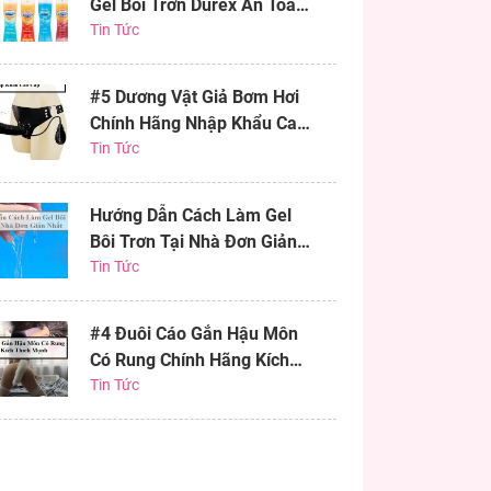
Gel Bôi Trơn Durex An Toàn
Hiệu Quả
Tin Tức
#5 Dương Vật Giả Bơm Hơi
Chính Hãng Nhập Khẩu Cao
Cấp
Tin Tức
Hướng Dẫn Cách Làm Gel
Bôi Trơn Tại Nhà Đơn Giản
Nhất
Tin Tức
#4 Đuôi Cáo Gắn Hậu Môn
Có Rung Chính Hãng Kích
Thích Mạnh
Tin Tức