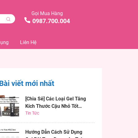
Gọi Mua Hàng
0987.700.004
Dụng
Liên Hệ
Bài viết mới nhất
[Chia Sẻ] Các Loại Gel Tăng
Kích Thước Cậu Nhỏ Tốt
Nhất
Tin Tức
Hướng Dẫn Cách Sử Dụng