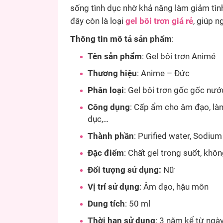
sống tình dục nhờ khả năng làm giảm tình
đây còn là loại
gel bôi trơn giá rẻ
, giúp n
Thông tin mô tả sản phẩm
:
Tên sản phẩm
: Gel bôi trơn Animé
Thương hiệu
: Anime – Đức
Phân loại
: Gel bôi trơn gốc gốc nướ
Công dụng
: Cấp ẩm cho âm đạo, làm
dục,…
Thành phần
: Purified water, Sodium
Đặc điểm
: Chất gel trong suốt, khô
Đối tượng sử dụng:
Nữ
Vị trí sử dụng
: Âm đạo, hậu môn
Dung tích
: 50 ml
Thời hạn sử dụng
: 3 năm kể từ ngà