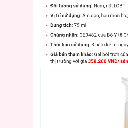
Đối tượng sử dụng:
Nam, nữ, LGBT
Vị trí sử dụng
: Âm đạo, hậu môn hoặ
Dung tích
: 75 ml
Chứng nhận
: CE0482 của Bộ Y tế C
Thời hạn sử dụng
: 3 năm kể từ ngày
Giá bán tham khảo
: Gel bôi trơn c
thị trường với giá
358.200 VNĐ/ sả