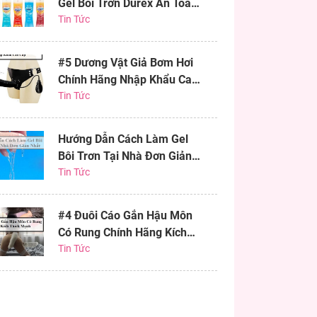
Gel Bôi Trơn Durex An Toàn
Hiệu Quả
Tin Tức
#5 Dương Vật Giả Bơm Hơi
Chính Hãng Nhập Khẩu Cao
Cấp
Tin Tức
Hướng Dẫn Cách Làm Gel
Bôi Trơn Tại Nhà Đơn Giản
Nhất
Tin Tức
#4 Đuôi Cáo Gắn Hậu Môn
Có Rung Chính Hãng Kích
Thích Mạnh
Tin Tức