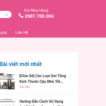
Gọi Mua Hàng
0987.700.004
Dụng
Liên Hệ
Bài viết mới nhất
[Chia Sẻ] Các Loại Gel Tăng
Kích Thước Cậu Nhỏ Tốt
Nhất
Tin Tức
Hướng Dẫn Cách Sử Dụng