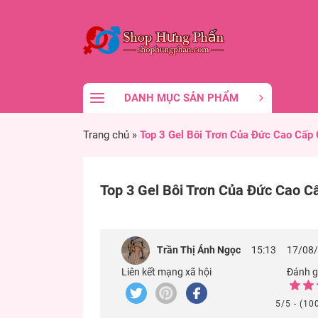
DANH MỤC SẢN PHẨM
Trang chủ
»
Top 3 Gel Bôi Trơn Của Đức Cao Cấp
Top 3 Gel Bôi Trơn Của Đức Cao C
Trần Thị Ánh Ngọc
15:13
17/08
Liên kết mạng xã hội
Đánh gi
5/5 - (10