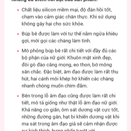
Chất liệu silicon mềm mại, độ đàn hồi tốt,
chạm vào cảm giác chân thực. Khi sử dụng
không gây hại cho sức khỏe.
Búp bê được làm với tư thế nằm ngửa khiêu
gợi, mời gọi các chàng làm tình.
Mô phỏng búp bê rất chi tiết với đầy đủ các
bộ phận của nữ giới: Khuôn mặt xinh đẹp,
đôi gò đào căng mọng, eo thon, bờ mông
săn chắc. Đặc biệt, âm đạo được làm rất thu
hút, hai cánh môi khép hờ khiến các chàng
nhanh chóng muốn chìm đắm.
Bên trong lỗ âm đạo cũng được làm rất chi
tiết, mô tả giống như thật lỗ âm đạo nữ giới.
Khả năng co giãn, ôm sát dương vật cực tốt,
những đường gân, hạt bi khiến dương vật khi
ma sát trong âm đạo giả sẽ cảm nhận được
sự kích thích, hưng phấn tuyệt vời.