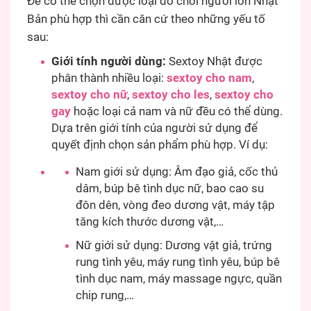
Để có thể chọn được loại đồ chơi người lớn Nhật
Bản phù hợp thì cần căn cứ theo những yếu tố
sau:
Giới tính người dùng:
Sextoy Nhật được
phân thành nhiều loại:
sextoy cho nam
,
sextoy cho nữ
,
sextoy cho les
,
sextoy cho
gay
hoặc loại cả nam và nữ đều có thể dùng.
Dựa trên giới tính của người sử dụng để
quyết định chọn sản phẩm phù hợp. Ví dụ:
Nam giới sử dụng: Âm đạo giả, cốc thủ
dâm, búp bê tình dục nữ, bao cao su
đôn dên, vòng đeo dương vật, máy tập
tăng kích thước dương vật,…
Nữ giới sử dụng: Dương vật giả, trứng
rung tình yêu, máy rung tình yêu, búp bê
tình dục nam, máy massage ngực, quần
chip rung,…