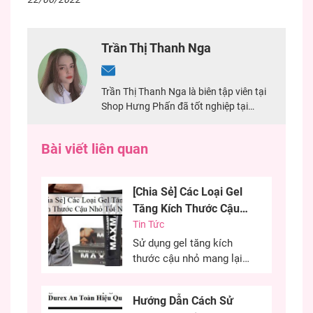
Trần Thị Thanh Nga
Trần Thị Thanh Nga là biên tập viên tại
Shop Hưng Phấn đã tốt nghiệp tại
Trường Đại Học Khoa Học Xã Hội Và
Nhân Văn TPHCM. Nga có 4 năm kinh
Bài viết liên quan
nghiệm về biên tập viên content, đặc
biệt có 2 năm từng lên ý tưởng nội dung
cho đồ chơi người lớn.
[Chia Sẻ] Các Loại Gel
Tăng Kích Thước Cậu
Nhỏ Tốt Nhất
Tin Tức
Sử dụng gel tăng kích
thước cậu nhỏ mang lại
hiệu quả cao, cải thiện
kích thước cậu nhỏ mang
Hướng Dẫn Cách Sử
đến sự tự tin cho các