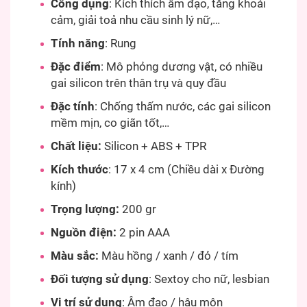
Công dụng
: Kích thích âm đạo, tăng khoái
cảm, giải toả nhu cầu sinh lý nữ,…
Tính năng
: Rung
Đặc điểm
: Mô phỏng dương vật, có nhiều
gai silicon trên thân trụ và quy đầu
Đặc tính
: Chống thấm nước, các gai silicon
mềm mịn, co giãn tốt,…
Chất liệu:
Silicon + ABS + TPR
Kích thước
: 17 x 4 cm (Chiều dài x Đường
kính)
Trọng lượng:
200 gr
Nguồn điện:
2 pin AAA
Màu sắc:
Màu hồng / xanh / đỏ / tím
Đối tượng sử dụng
: Sextoy cho nữ, lesbian
Vị trí sử dụng
: Âm đạo / hậu môn