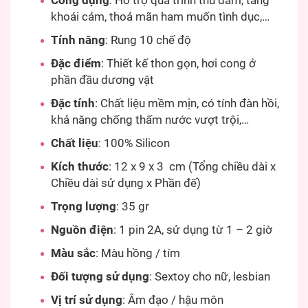
Công dụng
: Hỗ trợ quá trình thủ dâm, tăng
khoái cảm, thoả mãn ham muốn tình dục,…
Tính năng
: Rung 10 chế độ
Đặc điểm
: Thiết kế thon gọn, hơi cong ở
phần đầu dương vật
Đặc tính
: Chất liệu mềm mịn, có tính đàn hồi,
khả năng chống thấm nước vượt trội,…
Chất liệu
: 100% Silicon
Kích thước
: 12 x 9 x 3 cm (Tổng chiều dài x
Chiều dài sử dụng x Phần đế)
Trọng lượng
: 35 gr
Nguồn điện
: 1 pin 2A, sử dụng từ 1 – 2 giờ
Màu sắc
: Màu hồng / tím
Đối tượng sử dụng
: Sextoy cho nữ, lesbian
Vị trí sử dụng
: Âm đạo / hậu môn