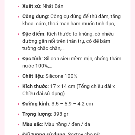
Xuất xứ
: Nhật Bản
Công dụng
: Công cụ dùng để thủ dâm, tăng
khoái cảm, thoả mãn ham muốn tình dục,…
Đặc điểm
: Kích thước to khủng, có nhiều
đường gân nổi trên thân trụ, có đế bám
tường chắc chắn,…
Đặc tính
: Silicon siêu mềm mịn, chống thấm
nước 100%,…
Chất liệu
: Silicone 100%
Kích thước
: 17 x 14 cm (Tổng chiều dài x
Chiều dài sử dụng)
Đường kính
: 3.5 – 5.9 – 4.2 cm
Trọng lượng
: 398 gr
Màu sắc
: Màu hồng / đen / da
Đối tượng sử dụng
: Sextoy cho nữ