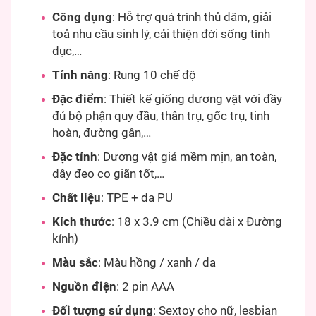
Công dụng
: Hỗ trợ quá trình thủ dâm, giải
toả nhu cầu sinh lý, cải thiện đời sống tình
dục,…
Tính năng
: Rung 10 chế độ
Đặc điểm
: Thiết kế giống dương vật với đầy
đủ bộ phận quy đầu, thân trụ, gốc trụ, tinh
hoàn, đường gân,…
Đặc tính
: Dương vật giả mềm mịn, an toàn,
dây đeo co giãn tốt,…
Chất liệu
: TPE + da PU
Kích thước
: 18 x 3.9 cm (Chiều dài x Đường
kính)
Màu sắc
: Màu hồng / xanh / da
Nguồn điện
: 2 pin AAA
Đối tượng sử dụng
: Sextoy cho nữ, lesbian