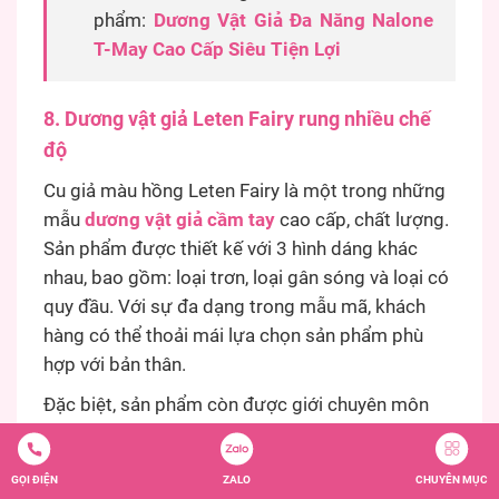
phẩm:
Dương Vật Giả Đa Năng Nalone
T-May Cao Cấp Siêu Tiện Lợi
8. Dương vật giả Leten Fairy rung nhiều chế
độ
Cu giả màu hồng Leten Fairy là một trong những
mẫu
dương vật giả cầm tay
cao cấp, chất lượng.
Sản phẩm được thiết kế với 3 hình dáng khác
nhau, bao gồm: loại trơn, loại gân sóng và loại có
quy đầu. Với sự đa dạng trong mẫu mã, khách
hàng có thể thoải mái lựa chọn sản phẩm phù
hợp với bản thân.
Đặc biệt, sản phẩm còn được giới chuyên môn
đánh giá cao bởi sự an toàn. Đi cùng với đó,
dương vật giả còn có nhiều ưu điểm nổi bật khác,
GỌI ĐIỆN
ZALO
CHUYÊN MỤC
ví dụ có thể kể đến như: chất liệu an toàn, không