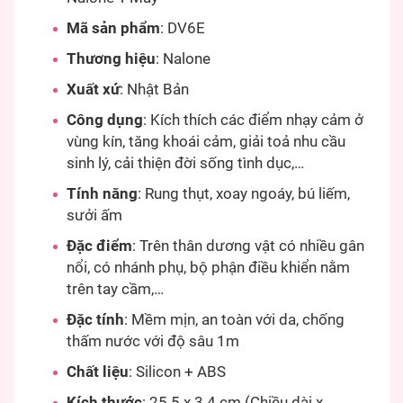
Mã sản phẩm
: DV6E
Thương hiệu
: Nalone
Xuất xứ
: Nhật Bản
Công dụng
: Kích thích các điểm nhạy cảm ở
vùng kín, tăng khoái cảm, giải toả nhu cầu
sinh lý, cải thiện đời sống tình dục,…
Tính năng
: Rung thụt, xoay ngoáy, bú liếm,
sưởi ấm
Đặc điểm
: Trên thân dương vật có nhiều gân
nổi, có nhánh phụ, bộ phận điều khiển nằm
trên tay cầm,…
Đặc tính
: Mềm mịn, an toàn với da, chống
thấm nước với độ sâu 1m
Chất liệu
: Silicon + ABS
Kích thước
: 25.5 x 3.4 cm (Chiều dài x