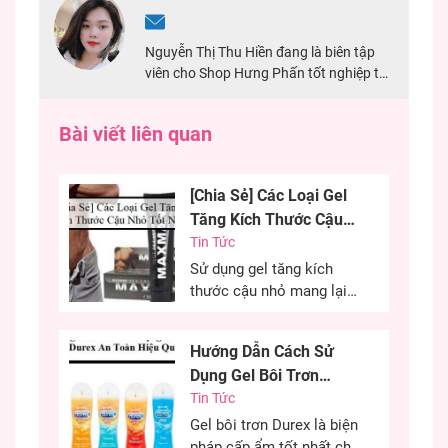
Nguyễn Thị Thu Hiền đang là biên tập
viên cho Shop Hưng Phấn tốt nghiệp tại
Đại Học Mở TPHCM. Với 2 năm kinh
nghiệm chuyên viết về sản phẩm sextoy,
Bài viết liên quan
đảm bảo nội dung chính xác nhất cho
khách hàng.
[Chia Sẻ] Các Loại Gel
Tăng Kích Thước Cậu
Nhỏ Tốt Nhất
Tin Tức
Sử dụng gel tăng kích
thước cậu nhỏ mang lại
hiệu quả cao, cải thiện
kích thước cậu nhỏ mang
Hướng Dẫn Cách Sử
đến sự tự tin cho các
Dụng Gel Bôi Trơn
chàng trai. Đây là phương
Durex An Toàn Hiệu
Tin Tức
pháp được nhiều anh em
lựa chọn nhằm cải thiện
Quả
Gel bôi trơn Durex là biện
kích thước cùng khả năng
pháp cấp ẩm tốt nhất cho