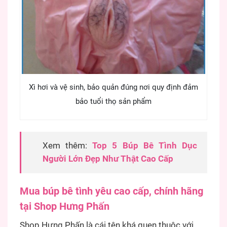
Xì hơi và vệ sinh, bảo quản đúng nơi quy định đảm
bảo tuổi thọ sản phẩm
Xem thêm:
Top 5 Búp Bê Tình Dục
Người Lớn Đẹp Như Thật Cao Cấp
Mua búp bê tình yêu cao cấp, chính hãng
tại Shop Hưng Phấn
Shop Hưng Phấn là cái tên khá quen thuộc với