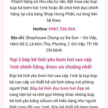
Khách hàng có nhu cầu tư vấn, đặt mua các loại
búp bê bơm hơi 1m6 hoặc đồ chơi tình dục chính
hãng tại cửa hàng Shop Hưng Phấn, vui lòng liên
hệ theo:
Hotline
:
0987.700.004
Địa chỉ
: Shophouse Chung cư Ba Son – Gò Vấp,
Hẻm Số 2, Lê Đức Thọ, Phường 7, Gò Vấp, TP. Hồ
Chí Minh
Top 3 búp bê tình yêu bơm hơi cao cấp
1m6 chính hãng, được ưa chuộng nhất
Búp bê tình yêu bơm hơi cao cấp 1m6 là loại búp
bê cao cấp có thiết kế với hình dáng mô phỏng
người thật.
Búp bê tình dục bơm hơi đẹp
vô
cùng tiện lợi và nhỏ gọn không khác những búp
bê tình yêu bằng silicon với kiểu dáng như người
thật cùng độ cao 1m6. Búp bê thiết kế dạng bơm