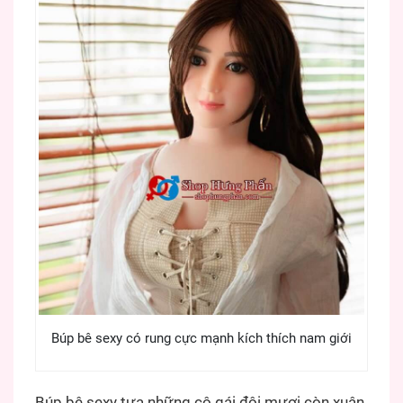
Búp bê sexy có rung cực mạnh kích thích nam giới
Búp bê sexy tựa những cô gái đôi mươi còn xuân