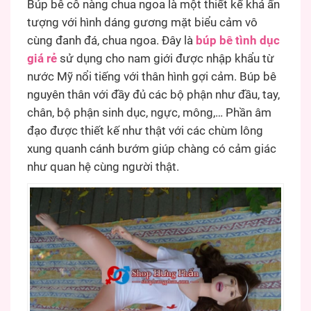
Búp bê cô nàng chua ngoa là một thiết kế khá ấn
tượng với hình dáng gương mặt biểu cảm vô
cùng đanh đá, chua ngoa. Đây là
búp bê tình dục
giá rẻ
sử dụng cho nam giới được nhập khẩu từ
nước Mỹ nổi tiếng với thân hình gợi cảm. Búp bê
nguyên thân với đầy đủ các bộ phận như đầu, tay,
chân, bộ phận sinh dục, ngực, mông,… Phần âm
đạo được thiết kế như thật với các chùm lông
xung quanh cánh bướm giúp chàng có cảm giác
như quan hệ cùng người thật.