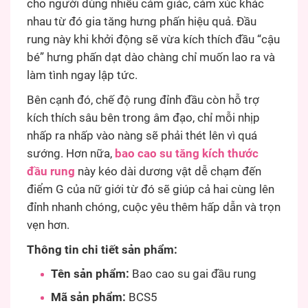
cho người dùng nhiều cảm giác, cảm xúc khác
nhau từ đó gia tăng hưng phấn hiệu quả. Đầu
rung này khi khởi động sẽ vừa kích thích đầu “cậu
bé” hưng phấn dạt dào chàng chỉ muốn lao ra và
làm tình ngay lập tức.
Bên cạnh đó, chế độ rung đỉnh đầu còn hỗ trợ
kích thích sâu bên trong âm đạo, chỉ mỗi nhịp
nhấp ra nhấp vào nàng sẽ phải thét lên vì quá
sướng. Hơn nữa,
bao cao su tăng kích thước
đầu rung
này kéo dài dương vật dễ chạm đến
điểm G của nữ giới từ đó sẽ giúp cả hai cùng lên
đỉnh nhanh chóng, cuộc yêu thêm hấp dẫn và trọn
vẹn hơn.
Thông tin chi tiết sản phẩm:
Tên sản phẩm:
Bao cao su gai đầu rung
Mã sản phẩm:
BCS5