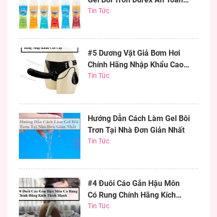
Hiệu Quả
Tin Tức
#5 Dương Vật Giả Bơm Hơi
Chính Hãng Nhập Khẩu Cao
Cấp
Tin Tức
Hướng Dẫn Cách Làm Gel Bôi
Trơn Tại Nhà Đơn Giản Nhất
Tin Tức
#4 Đuôi Cáo Gắn Hậu Môn
Có Rung Chính Hãng Kích
Thích Mạnh
Tin Tức