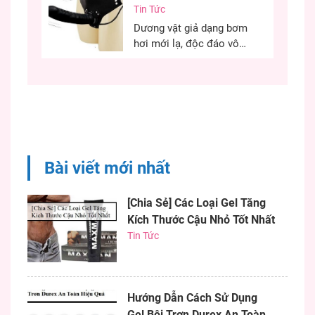
Khẩu Cao Cấp
Tin Tức
dụng hiệu quả. Việc sử
dụng gel bôi trơn đúng
Dương vật giả dạng bơm
cách quyết định đến...
hơi mới lạ, độc đáo vô
cùng kích thích, chiều
chuộng các chị em phụ
nữ có những phút giây ân
ái hiệu quả. Nếu bạn đang
khó khăn trong việc tìm
một dương vật có kích
thước như ý thì chim giả
Bài viết mới nhất
bơm...
[Chia Sẻ] Các Loại Gel Tăng
Kích Thước Cậu Nhỏ Tốt Nhất
Tin Tức
Hướng Dẫn Cách Sử Dụng
Gel Bôi Trơn Durex An Toàn