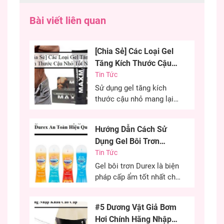
Đại Học Mở TPHCM. Với 2 năm kinh
nghiệm chuyên viết về sản phẩm sextoy,
Bài viết liên quan
đảm bảo nội dung chính xác nhất cho
khách hàng.
[Chia Sẻ] Các Loại Gel
Tăng Kích Thước Cậu
Nhỏ Tốt Nhất
Tin Tức
Sử dụng gel tăng kích
thước cậu nhỏ mang lại
hiệu quả cao, cải thiện
kích thước cậu nhỏ mang
Hướng Dẫn Cách Sử
đến sự tự tin cho các
Dụng Gel Bôi Trơn
chàng trai. Đây là phương
Durex An Toàn Hiệu
Tin Tức
pháp được nhiều anh em
lựa chọn nhằm cải thiện
Quả
Gel bôi trơn Durex là biện
kích thước cùng khả năng
pháp cấp ẩm tốt nhất cho
sinh lý của...
“cô bé” trong quan hệ tình
dục. Đây là phương pháp
#5 Dương Vật Giả Bơm
cứu cánh cho những chị
Hơi Chính Hãng Nhập
em khô âm đạo có thể sử