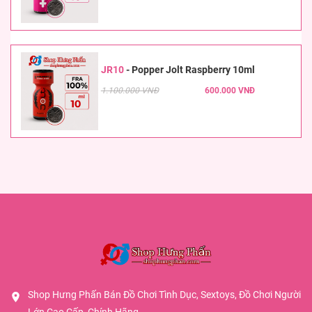
JR10
-
Popper Jolt Raspberry 10ml
1.100.000 VNĐ
600.000 VNĐ
Shop Hưng Phấn Bán Đồ Chơi Tình Dục, Sextoys, Đồ Chơi Người